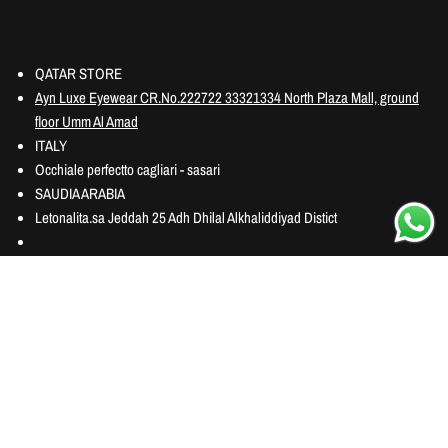
Information
QATAR STORE
Ayn Luxe Eyewear CR.No.222722 33321334 North Plaza Mall, ground
floor Umm Al Amad
ITALY
Occhiale perfectto cagliari - sasari
SAUDIA ARABIA
Letonalita.sa Jeddah 25 Adh Dhilal Alkhaliddiyad Distict